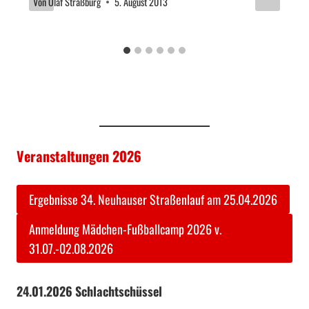
n
Von
Olaf Straßburg
5. August 2013
a
v
i
g
a
Veranstaltungen 2026
t
Ergebnisse 34. Neuhauser Straßenlauf am 25.04.2026
i
Anmeldung Mädchen-Fußballcamp 2026 v.
o
31.07.-02.08.2026
n
24.01.2026
Schlachtschüssel