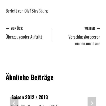
Bericht von Olaf Straßburg
B
ZURÜCK
WEITER
Überzeugender Auftritt
Vorschlusslorbeeren
e
reichen nicht aus
i
t
r
Ähnliche Beiträge
a
g
Saison 2012 / 2013
s