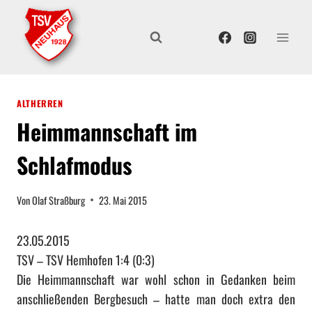
Z
u
m
I
n
ALTHERREN
h
Heimmannschaft im
a
l
Schlafmodus
t
s
Von
Olaf Straßburg
23. Mai 2015
p
r
23.05.2015
i
TSV – TSV Hemhofen 1:4 (0:3)
n
Die Heimmannschaft war wohl schon in Gedanken beim
g
anschließenden Bergbesuch – hatte man doch extra den
e