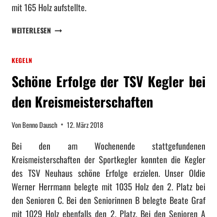
E
H
mit 165 Holz aufstellte.
R
I
A
S
S
F
S
WEITERLESEN
T
K
T
I
R
L
E
E
A
A
N
KEGELN
G
SS
S
M
Schöne Erfolge der TSV Kegler bei
E
S
I
N
E
T
den Kreismeisterschaften
L
N
S
A
P
A
U
O
Von
Benno Dausch
12. März 2018
I
F
K
S
Bei den am Wochenende stattgefundenen
E
A
O
S
L
Kreismeisterschaften der Sportkegler konnten die Kegler
N
N
des TSV Neuhaus schöne Erfolge erzielen. Unser Oldie
B
O
E
Werner Herrmann belegte mit 1035 Holz den 2. Platz bei
C
S
den Senioren C. Bei den Seniorinnen B belegte Beate Graf
H
T
V
mit 1029 Holz ebenfalls den 2. Platz. Bei den Senioren A