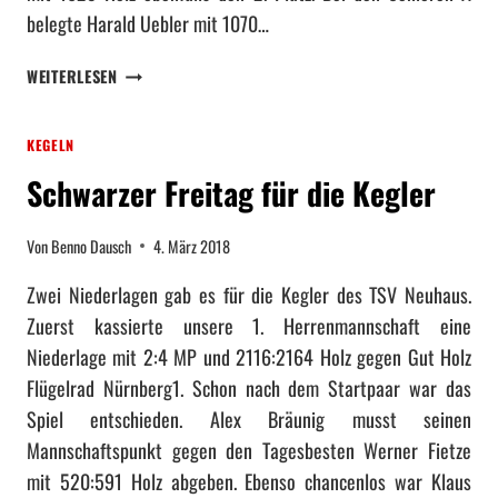
L
Ö
belegte Harald Uebler mit 1070…
E
L
I
L
S
WEITERLESEN
S
I
C
T
G
H
U
O
KEGELN
Ö
N
F
N
G
Schwarzer Freitag für die Kegler
F
E
U
E
E
N
N
Von
Benno Dausch
4. März 2018
R
S
F
E
Zwei Niederlagen gab es für die Kegler des TSV Neuhaus.
O
R
Zuerst kassierte unsere 1. Herrenmannschaft eine
L
E
G
Niederlage mit 2:4 MP und 2116:2164 Holz gegen Gut Holz
R
E
1
Flügelrad Nürnberg1. Schon nach dem Startpaar war das
D
.
Spiel entschieden. Alex Bräunig musst seinen
E
F
Mannschaftspunkt gegen den Tagesbesten Werner Fietze
R
R
mit 520:591 Holz abgeben. Ebenso chancenlos war Klaus
T
A