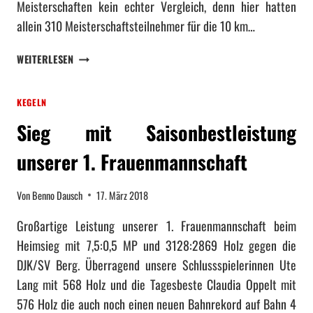
Meisterschaften kein echter Vergleich, denn hier hatten
E
G
allein 310 Meisterschaftsteilnehmer für die 10 km…
G
E
T
L
S
D
WEITERLESEN
B
I
E
E
E
N
Z
KEGELN
G
3
I
E
.
R
Sieg mit Saisonbestleistung
R
P
K
D
L
unserer 1. Frauenmannschaft
S
E
A
M
S
T
E
Von
Benno Dausch
17. März 2018
N
Z
I
E
B
S
Großartige Leistung unserer 1. Frauenmannschaft beim
U
E
T
Heimsieg mit 7,5:0,5 MP und 3128:2869 Holz gegen die
H
I
E
DJK/SV Berg. Überragend unsere Schlussspielerinnen Ute
A
M
R
U
K
Lang mit 568 Holz und die Tagesbeste Claudia Oppelt mit
S
S
R
C
576 Holz die auch noch einen neuen Bahnrekord auf Bahn 4
E