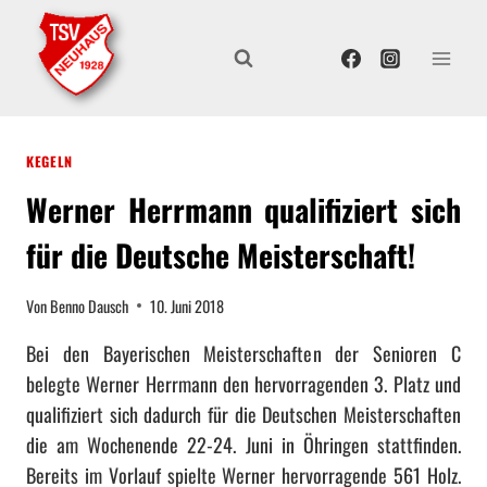
Z
u
m
I
n
KEGELN
h
a
Werner Herrmann qualifiziert sich
l
für die Deutsche Meisterschaft!
t
s
Von
Benno Dausch
10. Juni 2018
p
r
Bei den Bayerischen Meisterschaften der Senioren C
i
belegte Werner Herrmann den hervorragenden 3. Platz und
n
qualifiziert sich dadurch für die Deutschen Meisterschaften
g
die am Wochenende 22-24. Juni in Öhringen stattfinden.
e
Bereits im Vorlauf spielte Werner hervorragende 561 Holz.