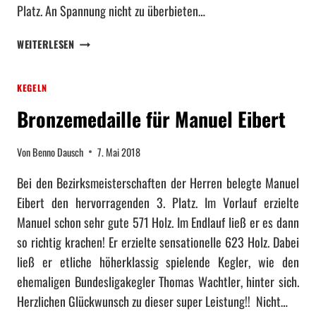
Platz. An Spannung nicht zu überbieten…
E
D
R
E
K
WEITERLESEN
T
U
E
A
T
G
L
S
KEGELN
L
C
E
H
Bronzemedaille für Manuel Eibert
R
E
D
M
Von
Benno Dausch
7. Mai 2018
E
E
S
I
Bei den Bezirksmeisterschaften der Herren belegte Manuel
T
S
Eibert den hervorragenden 3. Platz. Im Vorlauf erzielte
S
T
V
Manuel schon sehr gute 571 Holz. Im Endlauf ließ er es dann
E
E
so richtig krachen! Er erzielte sensationelle 623 Holz. Dabei
R
R
S
ließ er etliche höherklassig spielende Kegler, wie den
F
C
ehemaligen Bundesligakegler Thomas Wachtler, hinter sich.
O
H
Herzlichen Glückwunsch zu dieser super Leistung!! Nicht…
L
A