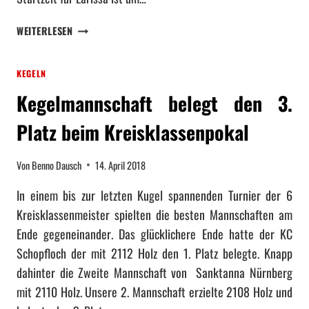
I
S
L
WEITERLESEN
C
A
H
R
E
KEGELN
I
N
S
Kegelmannschaft belegt den 3.
M
S
E
A
Platz beim Kreisklassenpokal
I
O
S
P
T
Von
Benno Dausch
14. April 2018
P
E
E
R
In einem bis zur letzten Kugel spannenden Turnier der 6
L
S
Kreisklassenmeister spielten die besten Mannschaften am
T
C
Ende gegeneinander. Das glücklichere Ende hatte der KC
W
H
I
Schopfloch der mit 2112 Holz den 1. Platz belegte. Knapp
A
R
dahinter die Zweite Mannschaft von Sanktanna Nürnberg
F
D
T
mit 2110 Holz. Unsere 2. Mannschaft erzielte 2108 Holz und
V
!