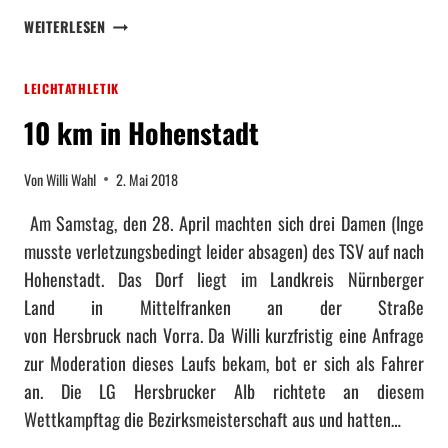
G
F
B
R
WEITERLESEN
T
R
E
!
O
I
LEICHTATHLETIK
N
C
Z
H
10 km in Hohenstadt
E
B
M
E
Von
Willi Wahl
2. Mai 2018
E
I
D
D
Am Samstag, den 28. April machten sich drei Damen (Inge
A
E
musste verletzungsbedingt leider absagen) des TSV auf nach
I
N
L
Hohenstadt. Das Dorf liegt im Landkreis Nürnberger
B
L
E
Land in Mittelfranken an der Straße
E
Z
von Hersbruck nach Vorra. Da Willi kurzfristig eine Anfrage
F
I
zur Moderation dieses Laufs bekam, bot er sich als Fahrer
Ü
R
an. Die LG Hersbrucker Alb richtete an diesem
R
K
M
S
Wettkampftag die Bezirksmeisterschaft aus und hatten…
A
M