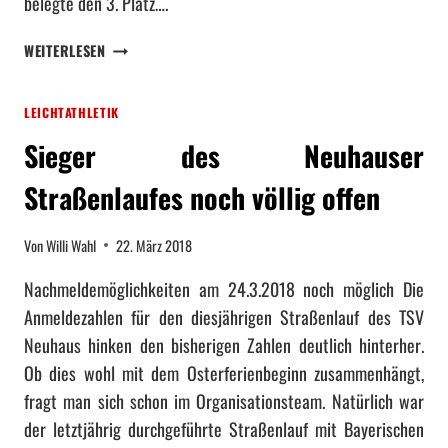
belegte den 3. Platz….
I
Z
K
WEITERLESEN
E
E
M
G
E
LEICHTATHLETIK
E
I
L
S
Sieger des Neuhauser
M
T
A
Straßenlaufes noch völlig offen
E
N
R
N
I
Von
Willi Wahl
22. März 2018
S
N
C
B
Nachmeldemöglichkeiten am 24.3.2018 noch möglich Die
H
E
Anmeldezahlen für den diesjährigen Straßenlauf des TSV
A
I
Neuhaus hinken den bisherigen Zahlen deutlich hinterher.
F
D
T
Ob dies wohl mit dem Osterferienbeginn zusammenhängt,
E
B
N
fragt man sich schon im Organisationsteam. Natürlich war
E
K
der letztjährig durchgeführte Straßenlauf mit Bayerischen
L
E