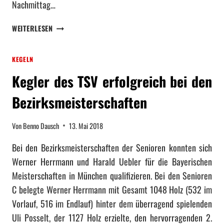
Nachmittag…
A
L
A
I
WEITERLESEN
U
F
S
I
KEGELN
F
Z
L
I
Kegler des TSV erfolgreich bei den
U
E
G
R
Bezirksmeisterschaften
I
T
N
S
Von
Benno Dausch
13. Mai 2018
S
I
T
C
Bei den Bezirksmeisterschaften der Senioren konnten sich
A
H
Werner Herrmann und Harald Uebler für die Bayerischen
N
F
Meisterschaften in München qualifizieren. Bei den Senioren
N
Ü
H
R
C belegte Werner Herrmann mit Gesamt 1048 Holz (532 im
E
D
Vorlauf, 516 im Endlauf) hinter dem überragend spielenden
I
I
Uli Posselt, der 1127 Holz erzielte, den hervorragenden 2.
M
E