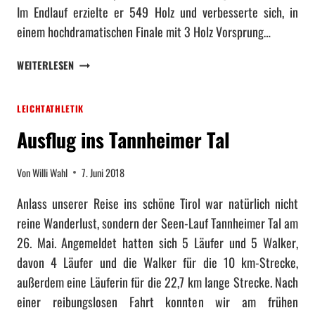
n
Im Endlauf erzielte er 549 Holz und verbesserte sich, in
einem hochdramatischen Finale mit 3 Holz Vorsprung…
W
WEITERLESEN
E
R
LEICHTATHLETIK
N
E
Ausflug ins Tannheimer Tal
R
H
Von
Willi Wahl
7. Juni 2018
E
R
Anlass unserer Reise ins schöne Tirol war natürlich nicht
R
reine Wanderlust, sondern der Seen-Lauf Tannheimer Tal am
M
A
26. Mai. Angemeldet hatten sich 5 Läufer und 5 Walker,
N
davon 4 Läufer und die Walker für die 10 km-Strecke,
N
außerdem eine Läuferin für die 22,7 km lange Strecke. Nach
Q
einer reibungslosen Fahrt konnten wir am frühen
U