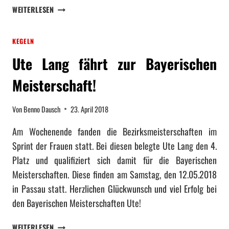
N
E
1
WEITERLESEN
U
I
0
E
S
K
L
KEGELN
T
M
E
E
I
Ute Lang fährt zur Bayerischen
I
R
N
B
S
H
Meisterschaft!
E
C
O
R
H
H
Von
Benno Dausch
23. April 2018
T
A
E
F
N
Am Wochenende fanden die Bezirksmeisterschaften im
T
S
Sprint der Frauen statt. Bei diesen belegte Ute Lang den 4.
E
T
Platz und qualifiziert sich damit für die Bayerischen
N
A
D
Meisterschaften. Diese finden am Samstag, den 12.05.2018
T
in Passau statt. Herzlichen Glückwunsch und viel Erfolg bei
den Bayerischen Meisterschaften Ute!
U
WEITERLESEN