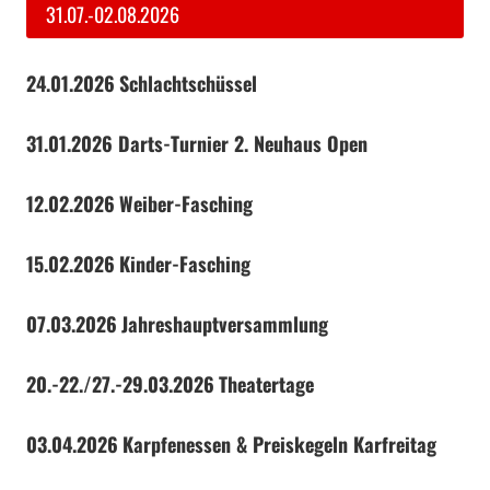
e
31.07.-02.08.2026
S
v
E
R
I
D
S
e
i
S
I
24.01.2026
Schlachtschüssel
T
e
E
i
g
E
K
31.01.2026 Darts-Turnier 2. Neuhaus Open
i
t
R
E
a
S
G
t
e
C
L
12.02.2026
Weiber-Fasching
t
H
E
e
i
A
R
15.02.2026
Kinder-Fasching
F
o
T
07.03.2026
Jahreshauptversammlung
E
n
N
20.-22./27.-29.03.2026
Theatertage
03.04.2026
Karpfenessen & Preiskegeln Karfreitag