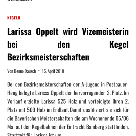
T
E
KEGELN
L
A
Larissa Oppelt wird Vizemeisterin
N
G
bei den Kegel
F
Ä
Bezirksmeisterschaften
H
R
Von
Benno Dausch
15. April 2018
T
Z
Bei den Bezirksmeisterschaften der A-Jugend in Postbauer-
U
Heng belegte Larissa Oppelt den hervorragenden 2. Platz. Im
R
Vorlauf erzielte Larissa 525 Holz und verteidigte ihren 2.
B
Platz mit 509 Holz im Endlauf. Damit qualifiziert sie sich für
A
Y
die Bayerischen Meisterschaften die am Wochenende 05/06
E
Mai auf den Kegelbahnen der Eintracht Bamberg stattfinden.
R
Startzeit für Larissa ist um…